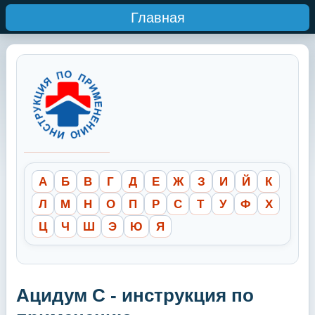
Главная
А
Б
В
Г
Д
Е
Ж
З
И
Й
К
Л
М
Н
О
П
Р
С
Т
У
Ф
Х
Ц
Ч
Ш
Э
Ю
Я
Ацидум С - инструкция по