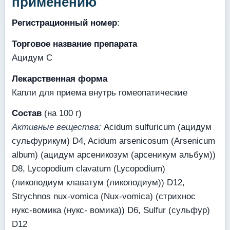
применению
Регистрационный номер
:
Торговое название препарата
Ацидум С
Лекарственная форма
Капли для приема внутрь гомеопатические
Состав
(на 100 г)
Активные вещества:
Acidum sulfuricum (ацидум
сульфурикум) D4, Acidum arsenicosum (Arsenicum
album) (ацидум арсеникозум (арсеникум альбум))
D8, Lycopodium clavatum (Lycopodium)
(ликоподиум клаватум (ликоподиум)) D12,
Strychnos nux-vomica (Nux-vomica) (стрихнос
нукс-вомика (нукс- вомика)) D6, Sulfur (сульфур)
D12