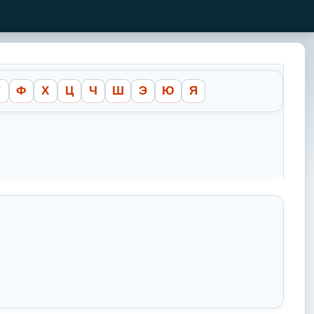
У
Ф
Х
Ц
Ч
Ш
Э
Ю
Я