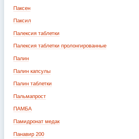
Паксен
Паксил
Палексия таблетки
Палексия таблетки пролонгированные
Палин
Палин капсулы
Палин таблетки
Пальмапрост
ПАМБА
Памидронат медак
Панавир 200