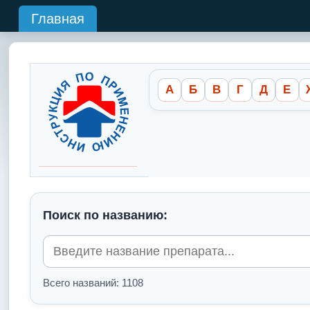
Главная
А
Б
В
Г
Д
Е
Поиск по названию:
Всего названий: 1108