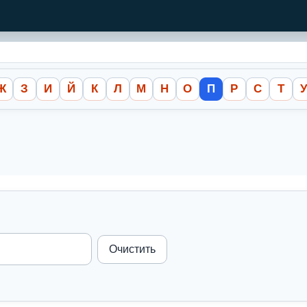
Ж
З
И
Й
К
Л
М
Н
О
П
Р
С
Т
Очистить