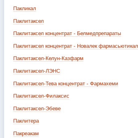
Пакликал
Паклитаксел
Паклитаксел концентрат - Белмедпрепараты
Паклитаксел концентрат - Новалек фармасьютикал
Паклитаксел-Келун-Казфарм
Паклитаксел-ЛЭНС
Паклитаксел-Тева концентрат - Фармахеми
Паклитаксел-Филаксис
Паклитаксел-Эбеве
Паклитера
Пакреакам