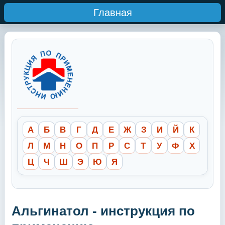
Главная
А
Б
В
Г
Д
Е
Ж
З
И
Й
К
Л
М
Н
О
П
Р
С
Т
У
Ф
Х
Ц
Ч
Ш
Э
Ю
Я
Альгинатол - инструкция по