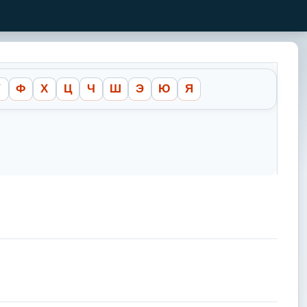
У
Ф
Х
Ц
Ч
Ш
Э
Ю
Я