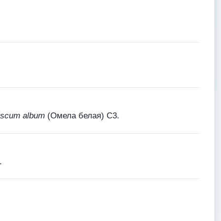
iscum album
(Омела белая) С3.
.