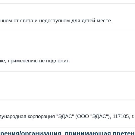
нном от света и недоступном для детей месте.
вке, применению не подлежит.
народная корпорация "ЭДАС" (ООО "ЭДАС"), 117105, г. М
рения/организация, принимающая претен