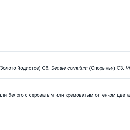
Золото йодистое) С6,
Secale cornutum
(Спорынья) С3,
V
ли белого с сероватым или кремоватым оттенком цвета