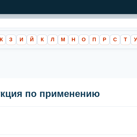
Ж
З
И
Й
К
Л
М
Н
О
П
Р
С
Т
укция по применению