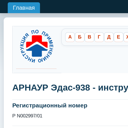
Главная
А
Б
В
Г
Д
Е
АРНАУР Эдас-938 - инстр
Регистрационный номер
Р N002997/01