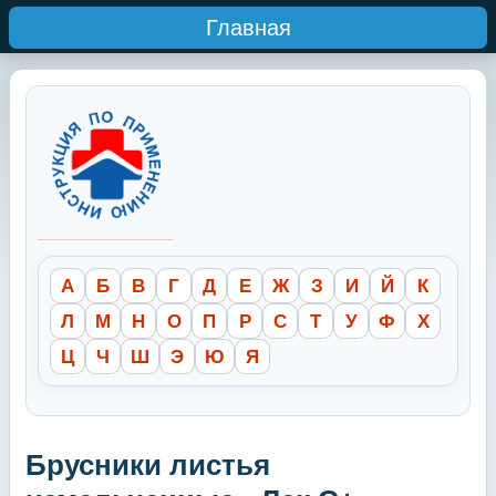
Главная
А
Б
В
Г
Д
Е
Ж
З
И
Й
К
Л
М
Н
О
П
Р
С
Т
У
Ф
Х
Ц
Ч
Ш
Э
Ю
Я
Брусники листья