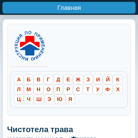
Главная
А
Б
В
Г
Д
Е
Ж
З
И
Й
К
Л
М
Н
О
П
Р
С
Т
У
Ф
Х
Ц
Ч
Ш
Э
Ю
Я
Чистотела трава