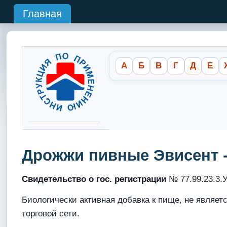
Главная
А
Б
В
Г
Д
Е
Дрожжи пивные Эвисент 
Свидетельство о гос. регистрации
№ 77.99.23.3.У.
Биологически активная добавка к пище, не являе
торговой сети.