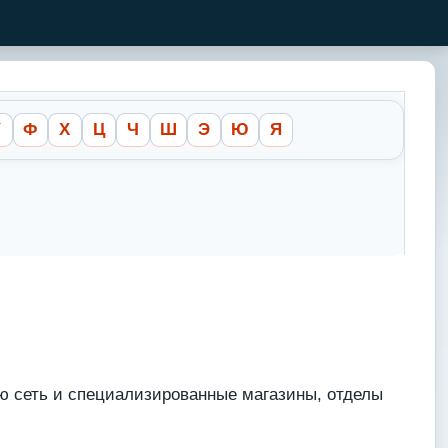
У
Ф
Х
Ц
Ч
Ш
Э
Ю
Я
ую сеть и специализированные магазины, отделы