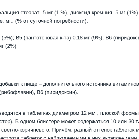
кальция стеарат- 5 мг (1 %), диоксид кремния- 5 мг (1
 мг., (% от суточной потребности).
(5%); В5 (пантотеновая к-та) 0,18 мг (9%); В6 (пиридокс
мг (2%)
добавки к пище – дополнительного источника витаминов
(рибофлавин), В6 (пиридоксин).
одятся в таблетках диаметром 12 мм , плоской формы,
стер). В одном блистере может содержаться 10 или 30 
 светло-коричневого. Причём, разный оттенок таблеток 
пестрота таблеток с наблюдаемыми в них вкраплениями д