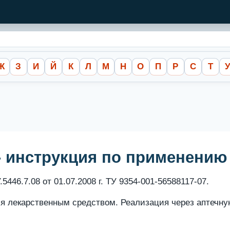
Ж
З
И
Й
К
Л
М
Н
О
П
Р
С
Т
- инструкция по применению
5446.7.08 от 01.07.2008 г. ТУ 9354-001-56588117-07.
тся лекарственным средством. Реализация через аптечн