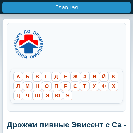
Главная
А
Б
В
Г
Д
Е
Ж
З
И
Й
К
Л
М
Н
О
П
Р
С
Т
У
Ф
Х
Ц
Ч
Ш
Э
Ю
Я
Дрожжи пивные Эвисент с Ca -