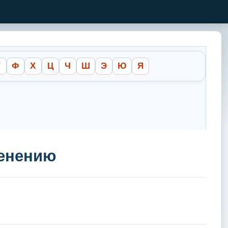
У
Ф
Х
Ц
Ч
Ш
Э
Ю
Я
менению