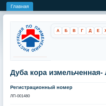
Главная
А
Б
В
Г
Д
Е
Дуба кора измельченная-
Регистрационный номер
ЛП-001480