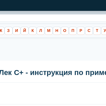
Ж
З
И
Й
К
Л
М
Н
О
П
Р
С
Т
 Лек С+ - инструкция по при