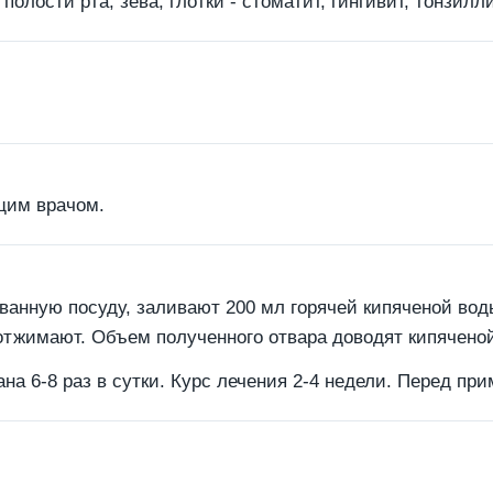
лости рта, зева, глотки - стоматит, гингивит, тонзилли
щим врачом.
ованную посуду, заливают 200 мл горячей кипяченой во
отжимают. Объем полученного отвара доводят кипяченой
ана 6-8 раз в сутки. Курс лечения 2-4 недели. Перед п