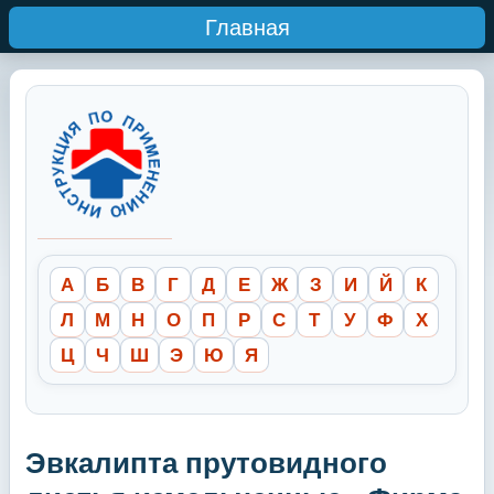
Главная
А
Б
В
Г
Д
Е
Ж
З
И
Й
К
Л
М
Н
О
П
Р
С
Т
У
Ф
Х
Ц
Ч
Ш
Э
Ю
Я
Эвкалипта прутовидного