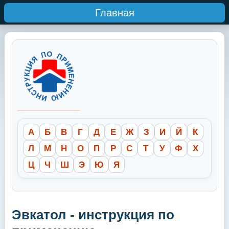
Главная
А
Б
В
Г
Д
Е
Ж
З
И
Й
К
Л
М
Н
О
П
Р
С
Т
У
Ф
Х
Ц
Ч
Ш
Э
Ю
Я
Эвкатол - инструкция по