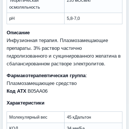
Теоретическая
295 мОсм/кг
осмоляльность
рН
5,8-7,0
Описание
Инфузионная терапия. Плазмозамещающие
препараты. 3% раствор частично
гидролизованного и сукцинированного желатина в
сбалансированном растворе электролитов.
Фармакотерапевтическая группа
:
Плазмозамещающее средство
Код ATX
В05АА06
Характеристики
Молекулярный вес
45 кДальтон
КОД
34 мм/Ба