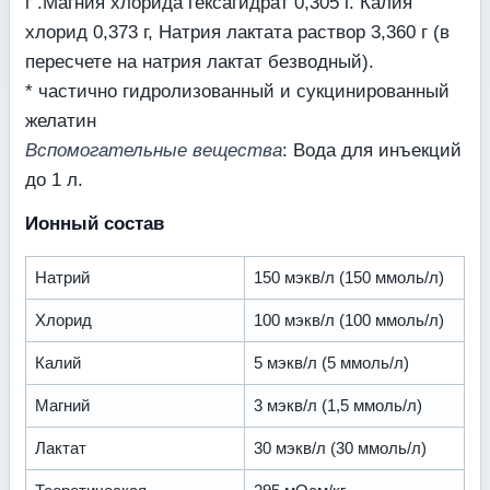
г .Магния хлорида гексагидрат 0,305 г. Калия
хлорид 0,373 г, Натрия лактата раствор 3,360 г (в
пересчете на натрия лактат безводный).
* частично гидролизованный и сукцинированный
желатин
Вспомогательные вещества
: Вода для инъекций
до 1 л.
Ионный состав
Натрий
150 мэкв/л (150 ммоль/л)
Хлорид
100 мэкв/л (100 ммоль/л)
Калий
5 мэкв/л (5 ммоль/л)
Магний
3 мэкв/л (1,5 ммоль/л)
Лактат
30 мэкв/л (30 ммоль/л)