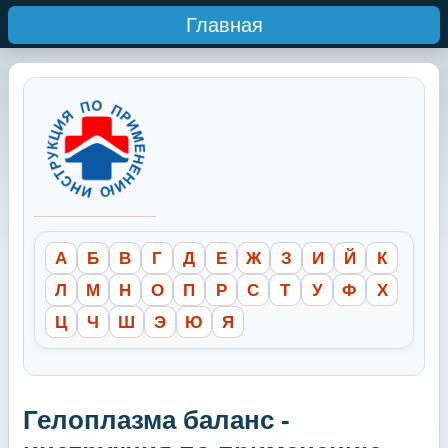
Главная
А
Б
В
Г
Д
Е
Ж
З
И
Й
К
Л
М
Н
О
П
Р
С
Т
У
Ф
Х
Ц
Ч
Ш
Э
Ю
Я
Гелоплазма баланс -