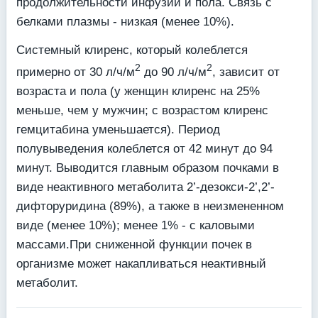
продолжительности инфузии и пола. Связь с
белками плазмы - низкая (менее 10%).
Системный клиренс, который колеблется
2
2
примерно от 30 л/ч/м
до 90 л/ч/м
, зависит от
возраста и пола (у женщин клиренс на 25%
меньше, чем у мужчин; с возрастом клиренс
гемцитабина уменьшается). Период
полувыведения колеблется от 42 минут до 94
минут. Выводится главным образом почками в
виде неактивного метаболита 2’-дезокси-2’,2’-
дифторуридина (89%), а также в неизмененном
виде (менее 10%); менее 1% - с каловыми
массами.При сниженной функции почек в
организме может накапливаться неактивный
метаболит.