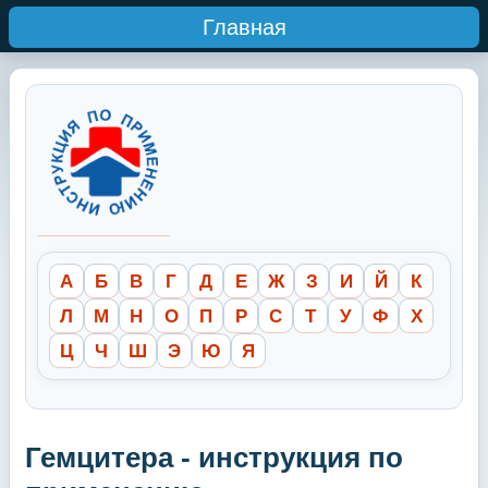
Главная
А
Б
В
Г
Д
Е
Ж
З
И
Й
К
Л
М
Н
О
П
Р
С
Т
У
Ф
Х
Ц
Ч
Ш
Э
Ю
Я
Гемцитера - инструкция по