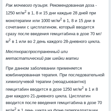
Рак мочевого пузыря.
Рекомендованная доза -
2
1250 мг/м
в 1, 8 и 15 дни каждые 28 дней при
2
монотерапии или 1000 мг/м
в 1, 8 и 15 дни в
сочетании с цисплатином, который вводится
сразу после введения гемцитабина в дозе 70 мг/
2
м
в 1 или во 2 день каждого 28-дневного цикла.
Местнораспространенный или
метастатический рак шейки матки
При данном заболевании применяется
комбинированная терапия. При последовательной
химиолучевой терапии (неоадъювантно)
2
гемцитабин вводится в дозе 1250 мг/м
в 1 и 8
дни каждого 21-дневного цикла. Цисплатин
вводится после введения гемцитабина в дозе 70
2
мг/м
в 1 день цикла на фоне гипергидратации.