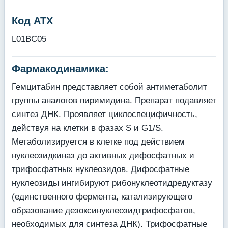
Код АТХ
L01BC05
Фармакодинамика:
Гемцитабин представляет собой антиметаболит
группы аналогов пиримидина. Препарат подавляет
синтез ДНК. Проявляет циклоспецифичность,
действуя на клетки в фазах S и G1/S.
Метаболизируется в клетке под действием
нуклеозидкиназ до активных дифосфатных и
трифосфатных нуклеозидов. Дифосфатные
нуклеозиды ингибируют рибонуклеотидредуктазу
(единственного фермента, катализирующего
образование дезоксинуклеозидтрифосфатов,
необходимых для синтеза ДНК). Трифосфатные