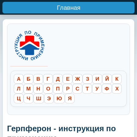
Главная
А
Б
В
Г
Д
Е
Ж
З
И
Й
К
Л
М
Н
О
П
Р
С
Т
У
Ф
Х
Ц
Ч
Ш
Э
Ю
Я
Герпферон - инструкция по