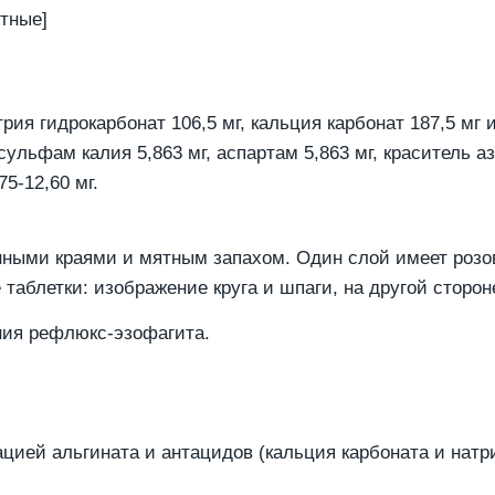
тные]
трия гидрокарбонат 106,5 мг, кальция карбонат 187,5 мг 
цесульфам калия 5,863 мг, аспартам 5,863 мг, краситель 
75-12,60 мг.
нными краями и мятным запахом. Один слой имеет розо
е таблетки: изображение круга и шпаги, на другой сторо
ния рефлюкс-эзофагита.
ией альгината и антацидов (кальция карбоната и натри