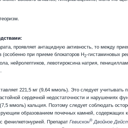
теоризм.
едствами:
парата, проявляет антацидную активность, то между пр
в (особенно при приеме блокаторов Н
-гистаминовых рец
2
зола, нейролептиков, левотироксина натрия, пенициллам
.
ставляет 221,5 мг (9,64 ммоль). Это следует учитывать
астойной сердечной недостаточности и нарушениях фун
 (7,5 ммоль) кальция. Поэтому следует соблюдать осто
рующим образованием почечных камней, содержащих ка
®
 с фенилкетонурией. Препарат
Гевискон
Двойное Дейс