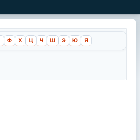
У
Ф
Х
Ц
Ч
Ш
Э
Ю
Я