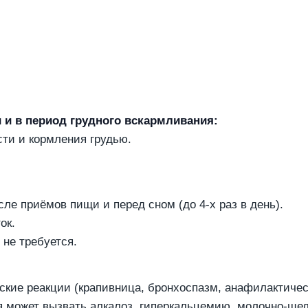
 и в период грудного вскармливания:
ти и кормления грудью.
сле приёмов пищи и перед сном (до 4-х раз в день).
ок.
не требуется.
еские реакции (крапивница, бронхоспазм, анафилактиче
я может вызвать алкалоз, гиперкальцемию, молочно-щел