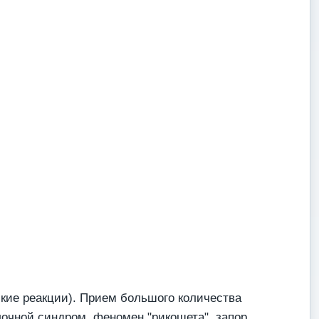
ские реакции). Прием большого количества
очной синдром, феномен "рикошета", запор.