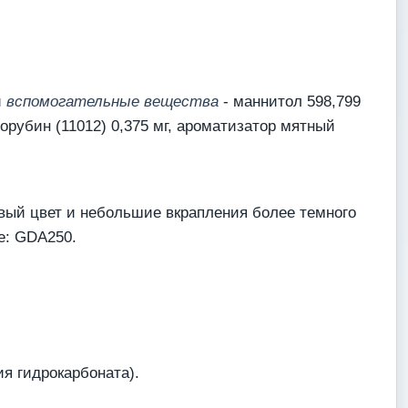
и
вспомогательные вещества
- маннитол 598,799
азорубин (11012) 0,375 мг, ароматизатор мятный
вый цвет и небольшие вкрапления более темного
не: GDA250.
я гидрокарбоната).