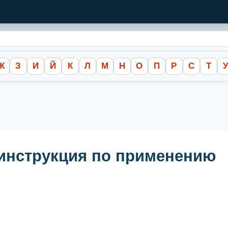
Ж
З
И
Й
К
Л
М
Н
О
П
Р
С
Т
- инструкция по применению