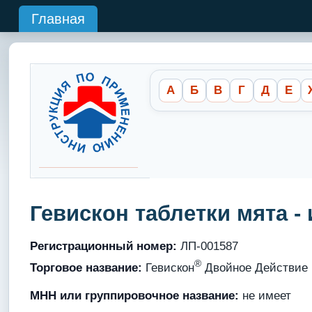
Главная
А
Б
В
Г
Д
Е
Гевискон таблетки мята 
Регистрационный номер:
ЛП-001587
®
Торговое название:
Гевискон
Двойное Действие
МНН или группировочное название:
не имеет