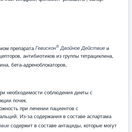
®
иемом препарата
Гевискон
Двойное Действие
и
епторов, антибиотиков из группы тетрациклина,
ина, бета-адреноблокаторов,
 при необходимости соблюдения диеты с
кции почек.
рожность при лечении пациентов с
льций. Из-за содержания в составе аспартама
твие
содержит в составе антациды, которые могут