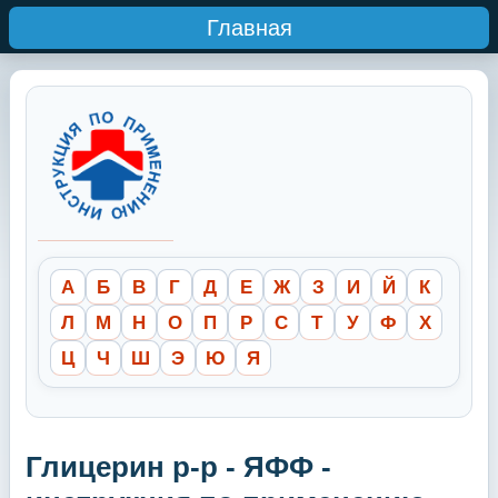
Главная
А
Б
В
Г
Д
Е
Ж
З
И
Й
К
Л
М
Н
О
П
Р
С
Т
У
Ф
Х
Ц
Ч
Ш
Э
Ю
Я
Глицерин р-р - ЯФФ -