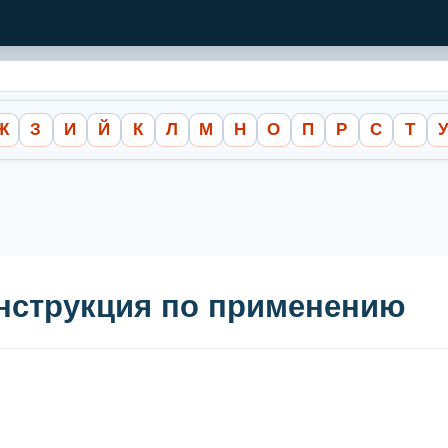
Ж
З
И
Й
К
Л
М
Н
О
П
Р
С
Т
инструкция по применению