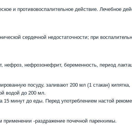
ское и противовоспалительное действие. Лечебное дейс
онической сердечной недостаточности; при воспалител
, нефроз, нефрозонефрит, беременность, период лактаци
рованную посуду, заливают 200 мл (1 стакан) кипятка,
й водой до 200 мл.
 за 15 минут до еды. Перед употреблением настой реком
м применении -раздражение почечной паренхимы.