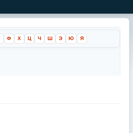
У
Ф
Х
Ц
Ч
Ш
Э
Ю
Я