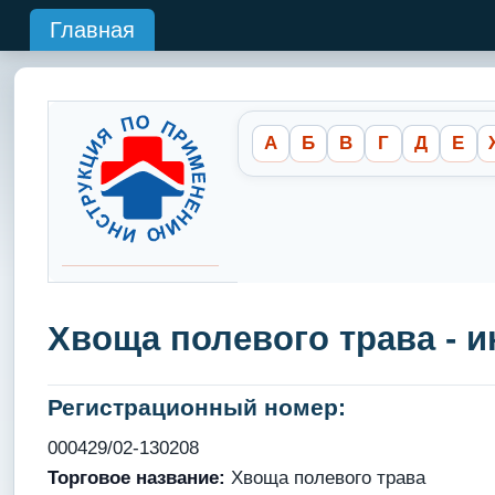
Главная
А
Б
В
Г
Д
Е
Хвоща полевого трава - 
Регистрационный номер:
000429/02-130208
Торговое название:
Хвоща полевого трава