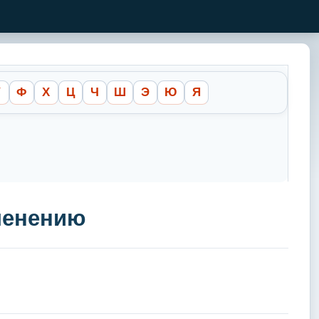
У
Ф
Х
Ц
Ч
Ш
Э
Ю
Я
именению