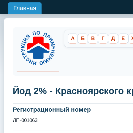
Главная
А
Б
В
Г
Д
Е
Йод 2% - Красноярского 
Регистрационный номер
ЛП-001063