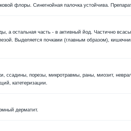
ковой флоры. Синегнойная палочка устойчива. Препара
ы, а остальная часть - в активный йод. Частично всасы
лезой. Выделяется почками (главным образом), кишечни
, ссадины, порезы, микротравмы, раны, миозит, невра
кций, катетеризации.
ормный дерматит.