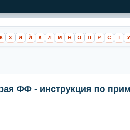
Ж
З
И
Й
К
Л
М
Н
О
П
Р
С
Т
края ФФ - инструкция по пр