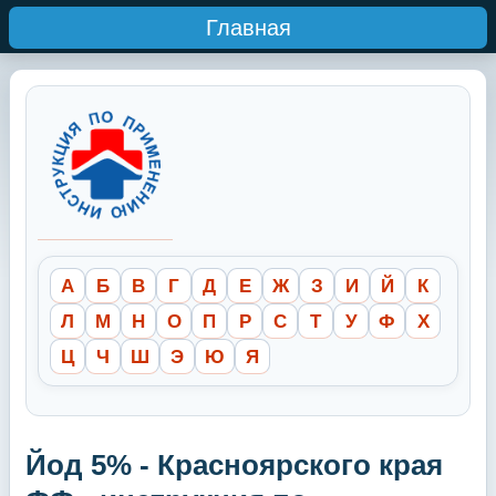
Главная
А
Б
В
Г
Д
Е
Ж
З
И
Й
К
Л
М
Н
О
П
Р
С
Т
У
Ф
Х
Ц
Ч
Ш
Э
Ю
Я
Йод 5% - Красноярского края