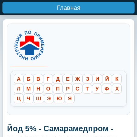
Главная
А
Б
В
Г
Д
Е
Ж
З
И
Й
К
Л
М
Н
О
П
Р
С
Т
У
Ф
Х
Ц
Ч
Ш
Э
Ю
Я
Йод 5% - Самарамедпром -