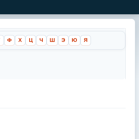
У
Ф
Х
Ц
Ч
Ш
Э
Ю
Я