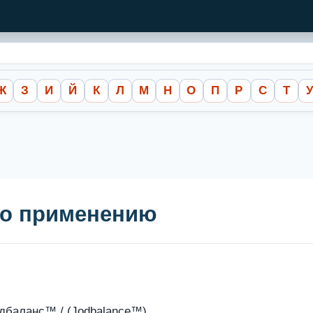
Ж
З
И
Й
К
Л
М
Н
О
П
Р
С
Т
по применению
баланс™ / (Jodbalance™)