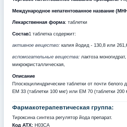
Международное непатентованное название (МН
Лекарственная форма
: таблетки
Состав
1 таблетка содержит:
активное вещество:
калия йодид - 130,8 или 261,
вспомогательные вещества:
лактоза моногидрат
микрокристаллическая,
Описание
Плоскоцилиндрические таблетки от почти белого до
ЕМ 33 (таблетки 100 мкг) или ЕМ 70 (таблетки 200 м
Фармакотерапевтическая группа:
Тироксина синтеза регулятор йода препарат.
Код ATX:
H03CA