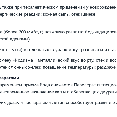
также при терапевтическом применении у новорожденны
ргические реакции: кожная сыпь, отек Квинке.
 (более 300 мкг/сут) возможно развита* йод-индуциров
ской аденомы).
кг в сутки) в отдельных случаях могут развиваться вы
мену «йодизма»: металлический вкус во рту, отек и вос
; отек слюнных желез; повышение температуры; раздражи
паратами
временном приеме йода снижается Перхлорат и тиоцио
дновременное назначение кал и и сберегающих диурети
их дозах и препаратами лития cпocoбcтвyeт развитию з