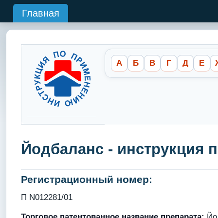
Главная
А
Б
В
Г
Д
Е
Йодбаланс - инструкция 
Регистрационный номер:
П N012281/01
Торговое патентованное название препарата:
Йод