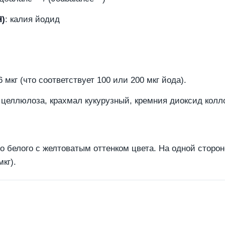
Н)
: калия йодид
6 мкг (что соответствует 100 или 200 мкг йода).
, целлюлоза, крахмал кукурузный, кремния диоксид колл
 белого с желтоватым оттенком цвета. На одной стороне 
кг).