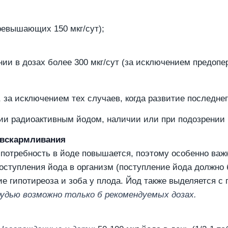
ревышающих 150 мкг/сут);
нии в дозах более 300 мкг/сут (за исключением предо
, за исключением тех случаев, когда развитие последн
пии радиоактивным йодом, наличии или при подозрении 
 вскармливания
 потребность в йоде повышается, поэтому особенно ва
оступления йода в организм (поступление йода должно б
ие гипотиреоза и зоба у плода. Йод также выделяется с
рудью возможно только б рекомендуемых дозах.