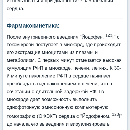
использоваться при диагностике заболеваний
сердца.
Фармакокинетика:
123
После внутривенного введения "Йодофен,
I" с
током крови поступает в миокард, где происходит
его экстракция миоцитами из плазмы и
метаболизм. С первых минут от­мечается высокая
кумуляция РФП в миокарде, печени, легких. К 30-
й минуте накопление РФП в сердце начинает
преобладать над накоплением в печени, что в
сочетании с дли­тельной задержкой РФП в
миокарде дает возможность выполнить
однофотонную эмис­сионную компьютерную
123
томографию (ОФЭКТ) сердца с "Йодофеном,
I"
до начала его выведения и визуализировать