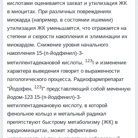
кислотами оценивается захват и утилизация ЖК
в миоцитах. При различных повреждениях
миокарда (например, в состоянии ишемии)
утилизация ЖК уменьшается, что отражается на
степени и скорости накопления и элиминации их
миокардом. Снижение уровня начального
накопления 15-(п-йодфенил)-3-
123
метилпентадекановой кислоты,
I и изменение
характера выведения говорит о выра­женности
патологического процесса. Радиофармпрепарат
123
"Йодофен,
I" представляю­щий собой меченную
йодом-123 15-(п-йодфенил)-3-
метилпентадекановую кислоту, в ко­торой
фенольное кольцо и метальный радикал
препятствуют быстрому метаболизму (ЖК) в
кардиомиоцитах, может эффективно