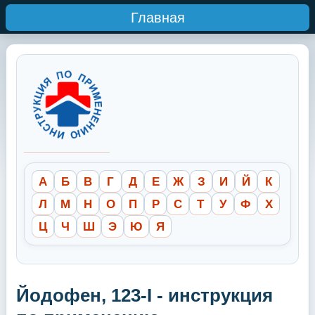
Главная
А
Б
В
Г
Д
Е
Ж
З
И
Й
К
Л
М
Н
О
П
Р
С
Т
У
Ф
Х
Ц
Ч
Ш
Э
Ю
Я
Йодофен, 123-I - инструкция