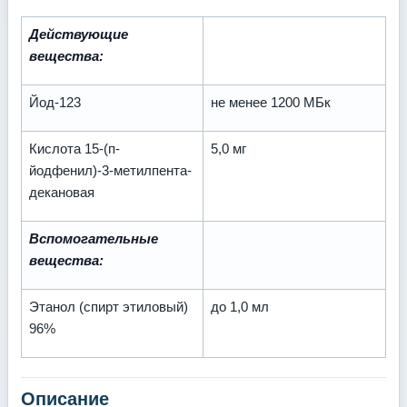
Действующие
вещества:
Йод-123
не менее 1200 МБк
Кислота 15-(п-
5,0 мг
йодфенил)-3-метилпента-
декановая
Вспомогательные
вещества:
Этанол (спирт этиловый)
до 1,0 мл
96%
Описание