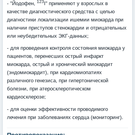
123
- "Йодофен,
I" применяют у взрослых в
качестве диагностического средства с це­лью
диагностики локализации ишемии миокарда при
наличии приступов стенокардии и отрицательных
или неубедительных ЭКГ-данных;
- для проведения контроля состояния миокарда у
пациентов, перенесших острый ин­фаркт
миокарда, острый и хронический миокардит
(эндомиокардит), при кардио­миопатиях
различного генезиса, при гипертонической
болезни, при атеросклероти­ческом
кардиосклерозе;
- для оценки эффективности проводимого
лечения при заболеваниях сердца (монито­ринг).
Противопоказания: