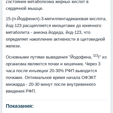
состояние метаболизма жирных кислот в
сердечной мыш­це.
15-(п-Йодфенил)-3-метилпентадекановая кислота,
йод-123 расщепляется миоци­тами до конечного
метаболита - аниона йодида, йод-123, что
определяет накопление ак­тивности в щитовидной
железе.
l2
3
Основными путями выведения "Йодофена,
I" из
организма являются почки и кишечник. Через 3
часа после инъекции 20-30% РФП выводится
почками. Оптимальное время начала ОФЭКТ
миокарда - 20-30 минут после внутривенного
введения РФП.
Показания: