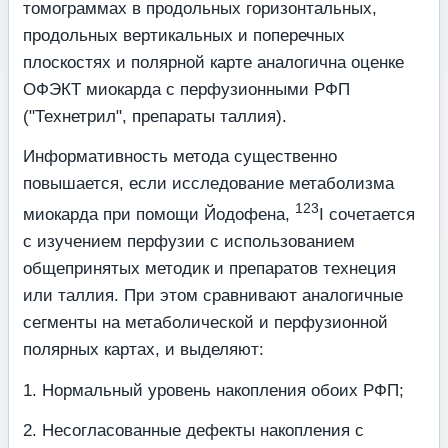
томограммах в продольных горизон­тальных,
продольных вертикальных и поперечных
плоскостях и полярной карте анало­гична оценке
ОФЭКТ миокарда с перфузионными РФП
("Технетрил", препараты таллия).
Информативность метода существенно
повышается, если исследование метабо­лизма
123
миокарда при помощи Йодофена,
I сочетается
с изучением перфузии с использо­ванием
общепринятых методик и препаратов технеция
или таллия. При этом сравнивают аналогичные
сегменты на метаболической и перфузионной
полярных картах, и выделяют:
1. Нормальный уровень накопления обоих РФП;
2. Несогласованные дефекты накопления с