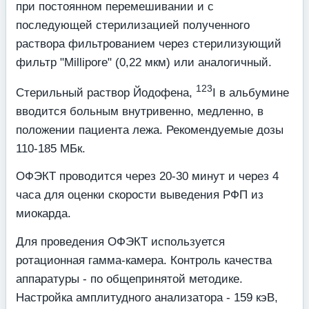
при постоянном перемешивании и с
последующей стерилизацией полученно­го
раствора фильтрованием через стерилизующий
фильтр "Millipore" (0,22 мкм) или ана­логичный.
123
Стерильный раствор Йодофена,
I в альбумине
вводится больным внутривенно, медленно, в
положении пациента лежа. Рекомендуемые дозы
110-185 МБк.
ОФЭКТ проводится через 20-30 минут и через 4
часа для оценки скорости выве­дения РФП из
миокарда.
Для проведения ОФЭКТ используется
ротационная гамма-камера. Контроль каче­ства
аппаратуры - по общепринятой методике.
Настройка амплитудного анализатора - 159 кэВ,