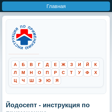
Главная
А
Б
В
Г
Д
Е
Ж
З
И
Й
К
Л
М
Н
О
П
Р
С
Т
У
Ф
Х
Ц
Ч
Ш
Э
Ю
Я
Йодосепт - инструкция по