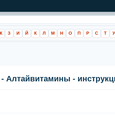
Ж
З
И
Й
К
Л
М
Н
О
П
Р
С
Т
- Алтайвитамины - инструк