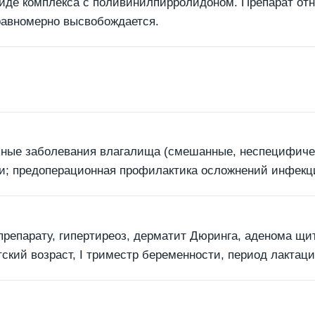
 виде комплекса с поливинилпирролидоном. Препарат от
 равномерно высвобождается.
ные заболевания влагалища (смешанные, неспецифичес
; предоперационная профилактика осложнений инфекцио
репарату, гипертиреоз, дерматит Дюринга, аденома щит
кий возраст, I триместр беременности, период лактаци