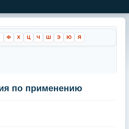
У
Ф
Х
Ц
Ч
Ш
Э
Ю
Я
ция по применению