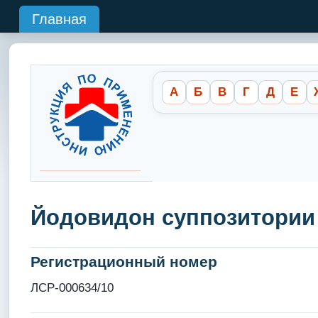
Главная
А
Б
В
Г
Д
Е
Йодовидон суппозитории 
Регистрационный номер
ЛСР-000634/10