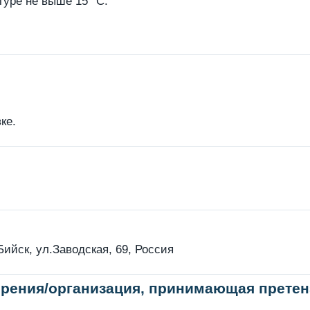
туре не выше 15 °С.
ке.
Бийск, ул.Заводская, 69, Россия
рения/организация, принимающая претен