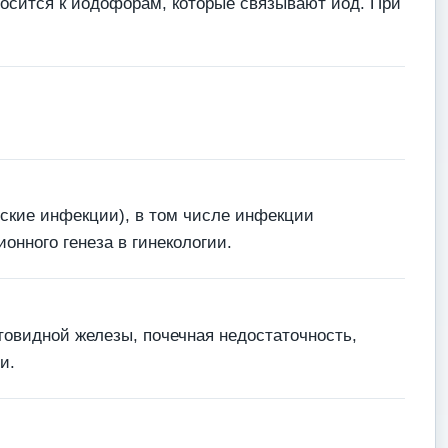
носится к йодофорам, которые связывают йод. При
кие инфекции), в том числе инфекции
нного генеза в гинекологии.
овидной железы, почечная недостаточность,
и.