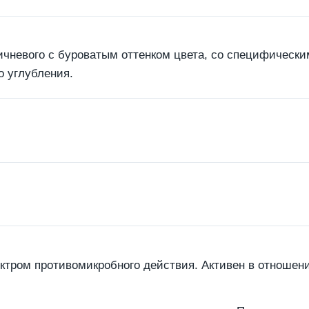
ричневого с буроватым оттенком цвета, со специфическ
о углубления.
тром противомикробного действия. Активен в отношении 