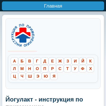
Главная
А
Б
В
Г
Д
Е
Ж
З
И
Й
К
Л
М
Н
О
П
Р
С
Т
У
Ф
Х
Ц
Ч
Ш
Э
Ю
Я
Йогулакт - инструкция по