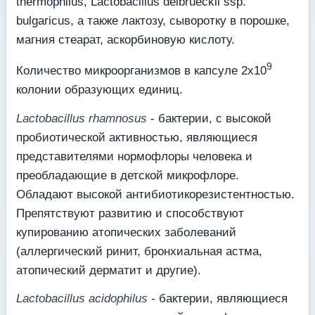
thermophilus, Lactobacillus delbrueckii ssp.
bulgaricus, а также лактозу, сыворотку в порошке,
магния стеарат, аскорбиновую кислоту.
9
Количество микроорганизмов в капсуле 2х10
колонии образующих единиц.
Lactobacillus rhamnosus
- бактерии, с высокой
пробиотической активностью, являющиеся
представителями нормофлоры человека и
преобладающие в детской микрофлоре.
Обладают высокой антибиотикорезистентностью.
Препятствуют развитию и способствуют
купированию атопических заболеваний
(аллергический ринит, бронхиальная астма,
атопический дерматит и другие).
Lactobacillus acidophilus
- бактерии, являющиеся