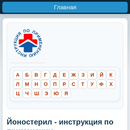
Главная
А
Б
В
Г
Д
Е
Ж
З
И
Й
К
Л
М
Н
О
П
Р
С
Т
У
Ф
Х
Ц
Ч
Ш
Э
Ю
Я
Йоностерил - инструкция по