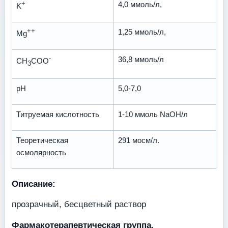
+
4,0 ммоль/л,
K
++
1,25 ммоль/л,
Mg
-
36,8 ммоль/л
CH
COO
3
pH
5,0-7,0
Титруемая кислотность
1-10 ммоль NaOH/л
Теоретическая
291 мосм/л.
осмолярность
Описание:
прозрачный, бесцветный раствор
Фармакотерапевтическая группа.