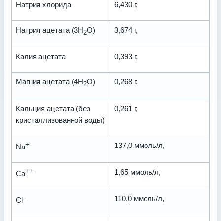
Натрия хлорида
6,430 г,
Натрия ацетата (3Н
О)
3,674 г,
2
Калия ацетата
0,393 г,
Магния ацетата (4Н
О)
0,268 г,
2
Кальция ацетата (без
0,261 г,
кристаллизованной воды)
+
137,0 ммоль/л,
Na
++
1,65 ммоль/л,
Ca
-
110,0 ммоль/л,
Cl