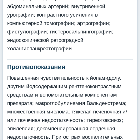
абдоминальных артерий; внутривенной
урографии; контрастного усиления в
компьютерной томографии; артрографии;
фистулографии; гистеросальпингографии;
эндоскопической ретроградной
холангиопанкреатографии.
Противопоказания
Повышенная чувствительность к йопамидолу,
другим йодсодержащим рентгеноконтрастным
средствам и вспомогательным компонентам
препарата; макроглобулинемия Вальденстрема;
множественная миелома; тяжелая печеночная и/
или почечная недостаточность; тиреотоксикоз;
эпилепсия; декомпенсированная сердечная
недостаточность. При острых воспалительных