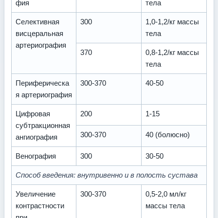
фия
тела
Селективная
300
1,0-1,2/кг массы
висцеральная
тела
артериография
370
0,8-1,2/кг массы
тела
Периферическа
300-370
40-50
я артериография
Цифровая
200
1-15
субтракционная
300-370
40 (болюсно)
ангиография
Венография
300
30-50
Способ введения: внутривенно и в полость сустава
Увеличение
300-370
0,5-2,0 мл/кг
контрастности
массы тела
при