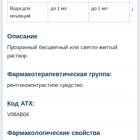
Вода для
до 1 мл
до 1 мл
до 
инъекций
Описание
Прозрачный бесцветный или светло-желтый
раствор.
Фармакотерапевтическая группа:
рентгеноконтрастное средство.
Код ATX:
V08AB04
Фармакологические свойства