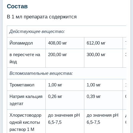
Состав
В 1 мл препарата содержится
Действующее вещество:
Йопамидол
408,00 мг
612,00 мг
755
в пересчете на
200,00 мг
300,00 мг
370
йод
Вспомогательные вещества:
Трометамол
1,00 мг
1,00 мг
1,0
Натрия кальция
0,26 мг
0,39 мг
0,4
эдетат
Хлористоводор
до значения pH
до значения pH
до 
одной кислоты
6,5-7,5
6,5-7,5
6,5-
раствор 1 М