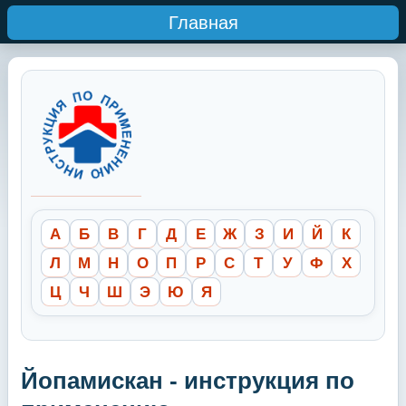
Главная
А
Б
В
Г
Д
Е
Ж
З
И
Й
К
Л
М
Н
О
П
Р
С
Т
У
Ф
Х
Ц
Ч
Ш
Э
Ю
Я
Йопамискан - инструкция по