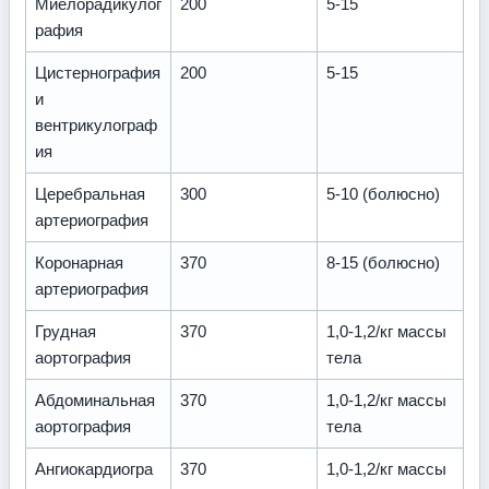
Миелорадикулог
200
5-15
рафия
Цистернография
200
5-15
и
вентрикулограф
ия
Церебральная
300
5-10 (болюсно)
артериография
Коронарная
370
8-15 (болюсно)
артериография
Грудная
370
1,0-1,2/кг массы
аортография
тела
Абдоминальная
370
1,0-1,2/кг массы
аортография
тела
Ангиокардиогра
370
1,0-1,2/кг массы