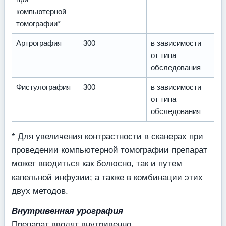
компьютерной
томографии*
Артрография
300
в зависимости
от типа
обследования
Фистулография
300
в зависимости
от типа
обследования
* Для увеличения контрастности в сканерах при
проведении компьютерной томографии препарат
может вводиться как болюсно, так и путем
капельной инфузии; а также в комбинации этих
двух методов.
Внутривенная урография
Препарат вводят внутривенно.