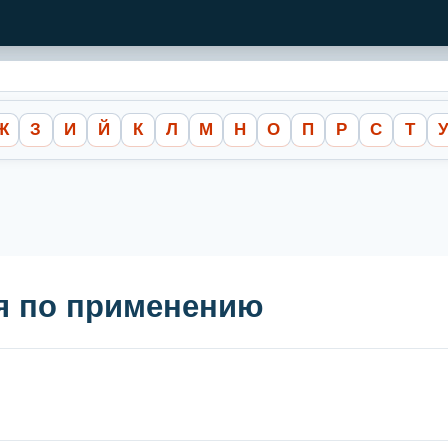
Ж
З
И
Й
К
Л
М
Н
О
П
Р
С
Т
я по применению