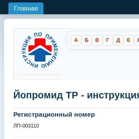
Главная
А
Б
В
Г
Д
Е
Йопромид ТР - инструкци
Регистрационный номер
ЛП-003110