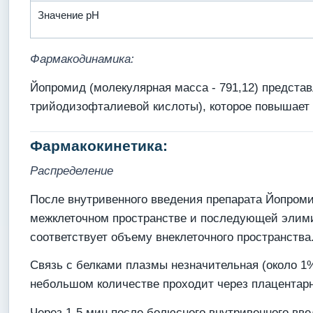
Значение pH
Фармакодинамика:
Йопромид (молекулярная масса - 791,12) предста
трийодизофталиевой кислоты), которое повышает к
Фармакокинетика:
Распределение
После внутривенного введения препарата Йопроми
межклеточном пространстве и последующей элими
соответствует объему внеклеточного пространства
Связь с белками плазмы незначительная (около 1
небольшом количестве проходит через плацентарны
Через 1-5 мин после болюсного внутривенного вве