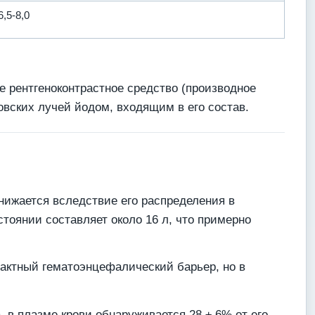
6,5-8,0
е рентгеноконтрастное средство (производное
овских лучей йодом, входящим в его состав.
нижается вследствие его распределения в
оянии составляет около 16 л, что примерно
тактный гематоэнцефалический барьер, но в
 в плазме крови обнаруживается 28 ± 6% от его