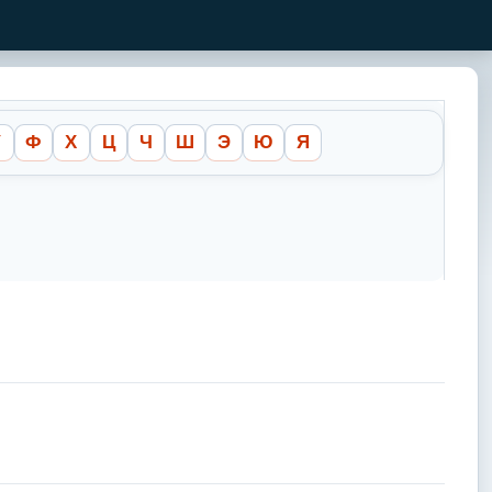
У
Ф
Х
Ц
Ч
Ш
Э
Ю
Я