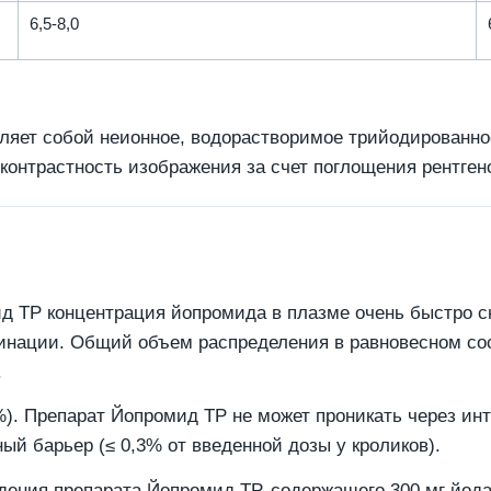
6,5-8,0
вляет собой неионное, водорастворимое трийодированно
онтрастность изображения за счет поглощения рентген
д ТР концентрация йопромида в плазме очень быстро с
нации. Общий объем распределения в равновесном сост
.
%). Препарат Йопромид ТР не может проникать через ин
й барьер (≤ 0,3% от введенной дозы у кроликов).
дения препарата Йопромид ТР, содержащего 300 мг йода,