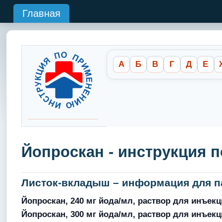
Главная
А
Б
В
Г
Д
Е
Йопроскан - инструкция 
Листок-вкладыш – информация для п
Йопроскан, 240 мг йода/мл, раствор для инъекц
Йопроскан, 300 мг йода/мл, раствор для инъекц