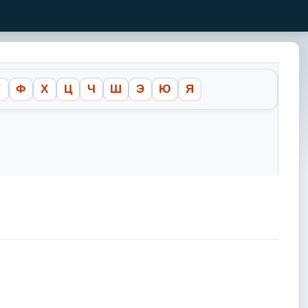
У
Ф
Х
Ц
Ч
Ш
Э
Ю
Я