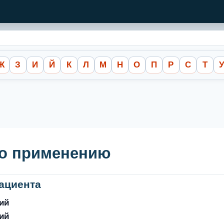
Ж
З
И
Й
К
Л
М
Н
О
П
Р
С
Т
по применению
ациента
ий
ий