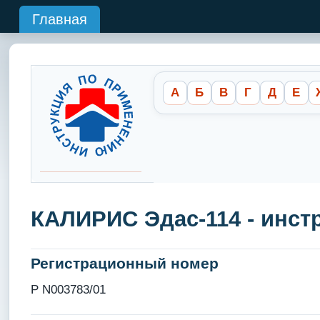
Главная
А
Б
В
Г
Д
Е
КАЛИРИС Эдас-114 - инст
Регистрационный номер
Р N003783/01