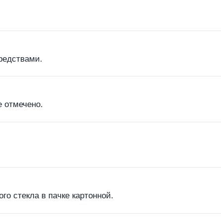
редствами.
е отмечено.
го стекла в пачке картонной.