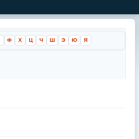
У
Ф
Х
Ц
Ч
Ш
Э
Ю
Я