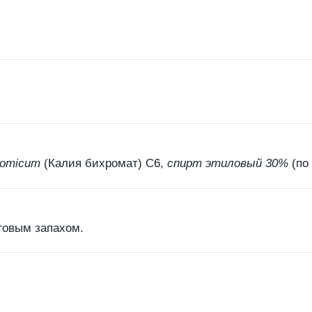
romicum
(Калия бихромат) С6,
спирт этиловый 30%
(по
товым запахом.