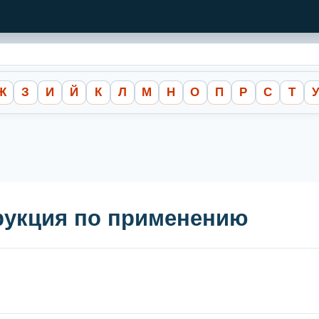
Ж
З
И
Й
К
Л
М
Н
О
П
Р
С
Т
рукция по применению