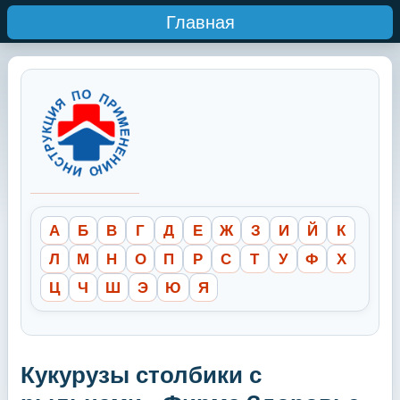
Главная
А
Б
В
Г
Д
Е
Ж
З
И
Й
К
Л
М
Н
О
П
Р
С
Т
У
Ф
Х
Ц
Ч
Ш
Э
Ю
Я
Кукурузы столбики с