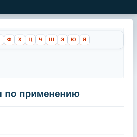
У
Ф
Х
Ц
Ч
Ш
Э
Ю
Я
ия по применению