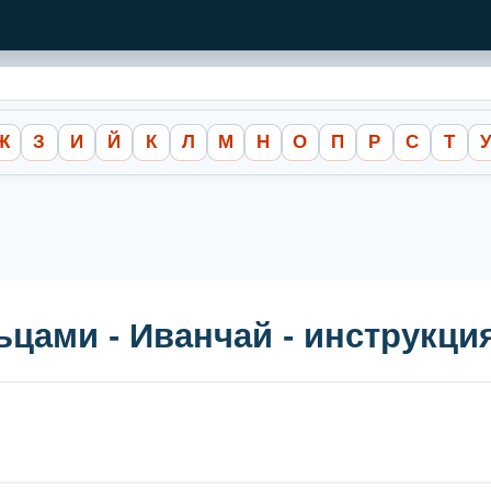
Ж
З
И
Й
К
Л
М
Н
О
П
Р
С
Т
ьцами - Иванчай - инструкц