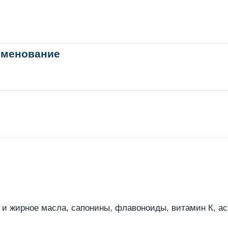
именование
и жирное масла, сапонины, флавоноиды, витамин К, аск