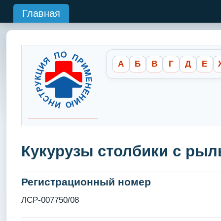
Главная
А
Б
В
Г
Д
Е
Кукурузы столбики с рыл
Регистрационный номер
ЛСР-007750/08