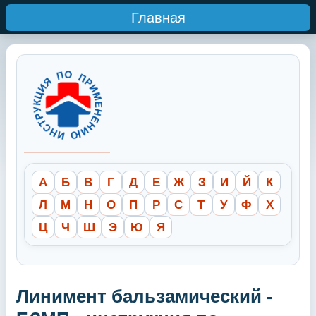
Главная
А
Б
В
Г
Д
Е
Ж
З
И
Й
К
Л
М
Н
О
П
Р
С
Т
У
Ф
Х
Ц
Ч
Ш
Э
Ю
Я
Линимент бальзамический -