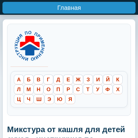
Главная
А
Б
В
Г
Д
Е
Ж
З
И
Й
К
Л
М
Н
О
П
Р
С
Т
У
Ф
Х
Ц
Ч
Ш
Э
Ю
Я
Микстура от кашля для детей