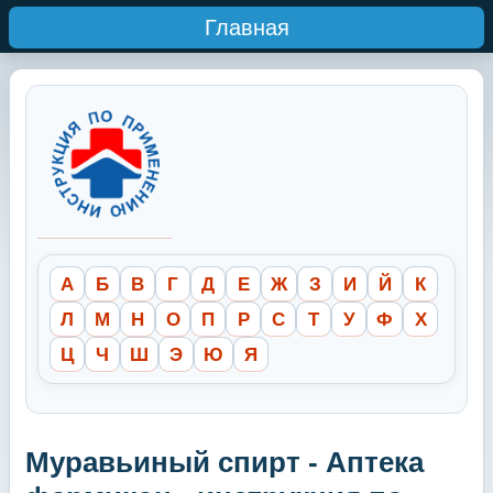
Главная
А
Б
В
Г
Д
Е
Ж
З
И
Й
К
Л
М
Н
О
П
Р
С
Т
У
Ф
Х
Ц
Ч
Ш
Э
Ю
Я
Муравьиный спирт - Аптека