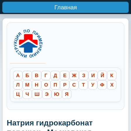
Главная
А
Б
В
Г
Д
Е
Ж
З
И
Й
К
Л
М
Н
О
П
Р
С
Т
У
Ф
Х
Ц
Ч
Ш
Э
Ю
Я
Натрия гидрокарбонат