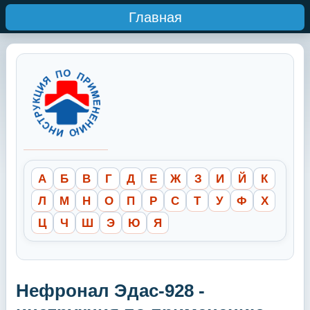
Главная
А
Б
В
Г
Д
Е
Ж
З
И
Й
К
Л
М
Н
О
П
Р
С
Т
У
Ф
Х
Ц
Ч
Ш
Э
Ю
Я
Нефронал Эдас-928 -