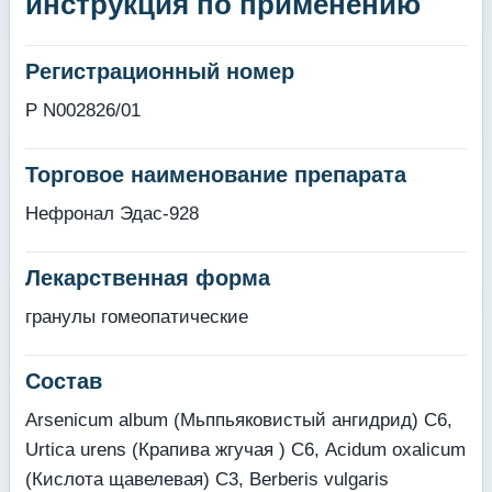
инструкция по применению
Регистрационный номер
Р N002826/01
Торговое наименование препарата
Нефронал Эдас-928
Лекарственная форма
гранулы гомеопатические
Состав
Arsenicum album (Мьппьяковистый ангидрид) С6,
Urtica urens (Крапива жгучая ) С6, Acidum oxalicum
(Кислота щавелевая) С3, Berberis vulgaris