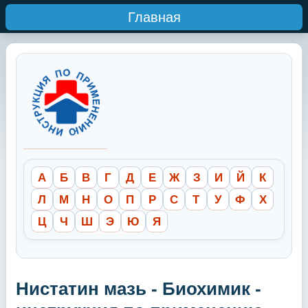
Главная
А
Б
В
Г
Д
Е
Ж
З
И
Й
К
Л
М
Н
О
П
Р
С
Т
У
Ф
Х
Ц
Ч
Ш
Э
Ю
Я
Нистатин мазь - Биохимик -