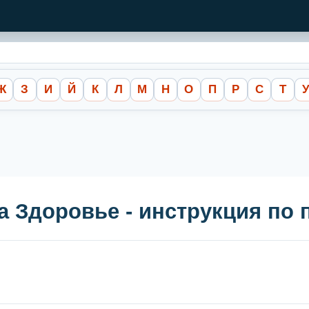
Ж
З
И
Й
К
Л
М
Н
О
П
Р
С
Т
а Здоровье - инструкция по