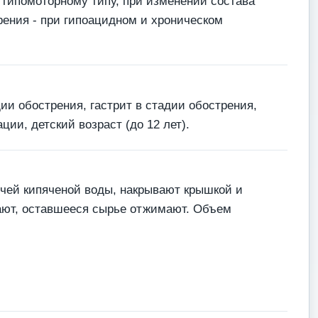
 гипомоторному типу, при изменении состава
рения - при гипоацидном и хроническом
ии обострения, гастрит в стадии обострения,
ии, детский возраст (до 12 лет).
рячей кипяченой воды, накрывают крышкой и
вают, оставшееся сырье отжимают. Объем