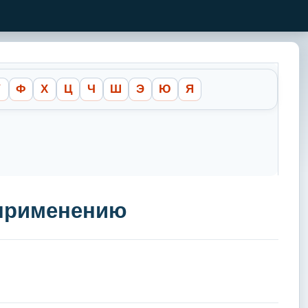
У
Ф
Х
Ц
Ч
Ш
Э
Ю
Я
 применению