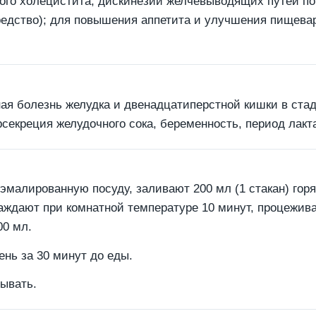
ного холецистита, дискинезии желчевыводящих путей по
редство); для повышения аппетита и улучшения пищева
ая болезнь желудка и двенадцатиперстной кишки в стад
секреция желудочного сока, беременность, период лактац
 эмалированную посуду, заливают 200 мл (1 стакан) го
лаждают при комнатной температуре 10 минут, процежи
00 мл.
день за 30 минут до еды.
ывать.