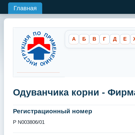
Главная
А
Б
В
Г
Д
Е
Одуванчика корни - Фирм
Регистрационный номер
Р N003806/01