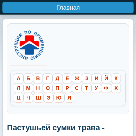
Главная
А
Б
В
Г
Д
Е
Ж
З
И
Й
К
Л
М
Н
О
П
Р
С
Т
У
Ф
Х
Ц
Ч
Ш
Э
Ю
Я
Пастушьей сумки трава -