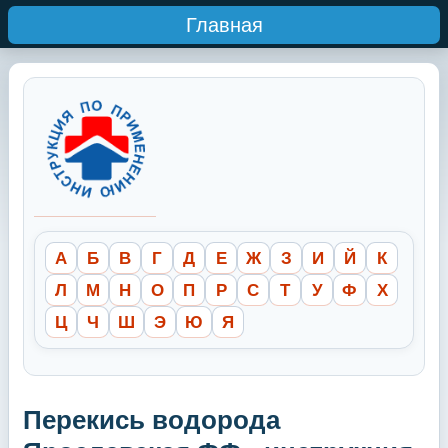
Главная
А
Б
В
Г
Д
Е
Ж
З
И
Й
К
Л
М
Н
О
П
Р
С
Т
У
Ф
Х
Ц
Ч
Ш
Э
Ю
Я
Перекись водорода