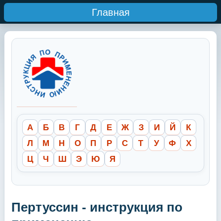
Главная
А
Б
В
Г
Д
Е
Ж
З
И
Й
К
Л
М
Н
О
П
Р
С
Т
У
Ф
Х
Ц
Ч
Ш
Э
Ю
Я
Пертуссин - инструкция по