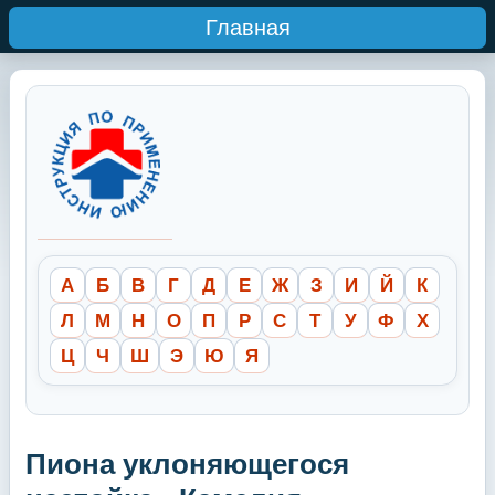
Главная
А
Б
В
Г
Д
Е
Ж
З
И
Й
К
Л
М
Н
О
П
Р
С
Т
У
Ф
Х
Ц
Ч
Ш
Э
Ю
Я
Пиона уклоняющегося