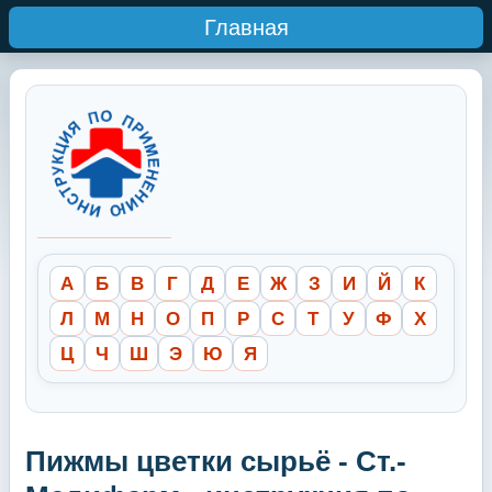
Главная
А
Б
В
Г
Д
Е
Ж
З
И
Й
К
Л
М
Н
О
П
Р
С
Т
У
Ф
Х
Ц
Ч
Ш
Э
Ю
Я
Пижмы цветки сырьё - Ст.-