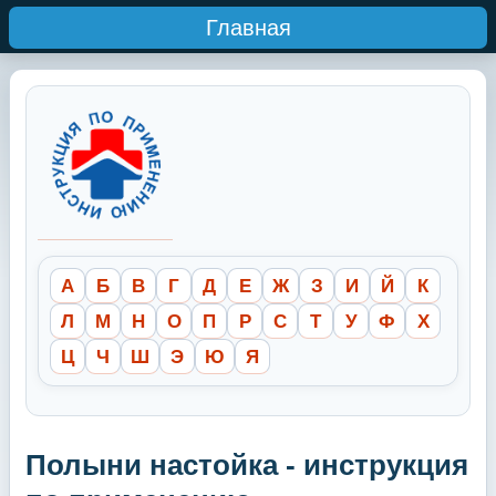
Главная
А
Б
В
Г
Д
Е
Ж
З
И
Й
К
Л
М
Н
О
П
Р
С
Т
У
Ф
Х
Ц
Ч
Ш
Э
Ю
Я
Полыни настойка - инструкция