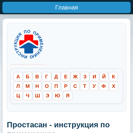
Главная
А
Б
В
Г
Д
Е
Ж
З
И
Й
К
Л
М
Н
О
П
Р
С
Т
У
Ф
Х
Ц
Ч
Ш
Э
Ю
Я
Простасан - инструкция по