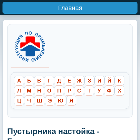
Главная
А
Б
В
Г
Д
Е
Ж
З
И
Й
К
Л
М
Н
О
П
Р
С
Т
У
Ф
Х
Ц
Ч
Ш
Э
Ю
Я
Пустырника настойка -