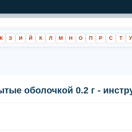
Ж
З
И
Й
К
Л
М
Н
О
П
Р
С
Т
ытые оболочкой 0.2 г - инст