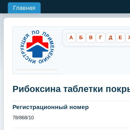
Главная
А
Б
В
Г
Д
Е
Рибоксина таблетки покр
Регистрационный номер
78/868/10