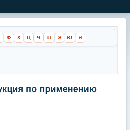
У
Ф
Х
Ц
Ч
Ш
Э
Ю
Я
рукция по применению