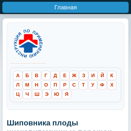
Главная
А
Б
В
Г
Д
Е
Ж
З
И
Й
К
Л
М
Н
О
П
Р
С
Т
У
Ф
Х
Ц
Ч
Ш
Э
Ю
Я
Шиповника плоды