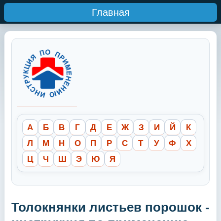
Главная
А
Б
В
Г
Д
Е
Ж
З
И
Й
К
Л
М
Н
О
П
Р
С
Т
У
Ф
Х
Ц
Ч
Ш
Э
Ю
Я
Толокнянки листьев порошок -